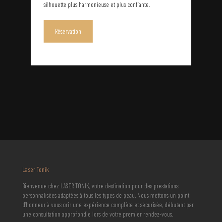
silhouette plus harmonieuse et plus confiante.
Réservation
Laser Tonik
Bienvenue chez LASER TONIK, votre destination pour des prestations
personnalisées adaptées à tous les types de peau. Nous mettons un point
d’honneur à vous orir une expérience complète et sécurisée, débutant par
une consultation approfondie lors de votre premier rendez-vous.