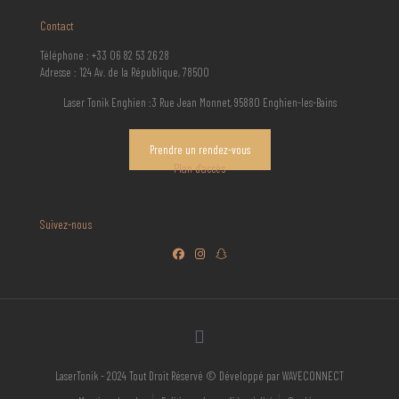
Contact
Téléphone : +33 06 82 53 26 28
Adresse : 124 Av. de la République, 78500
Laser Tonik Enghien :3 Rue Jean Monnet, 95880 Enghien-les-Bains
Prendre un rendez-vous
Plan d'accès
Suivez-nous
LaserTonik - 2024 Tout Droit Réservé © Développé par WAVECONNECT